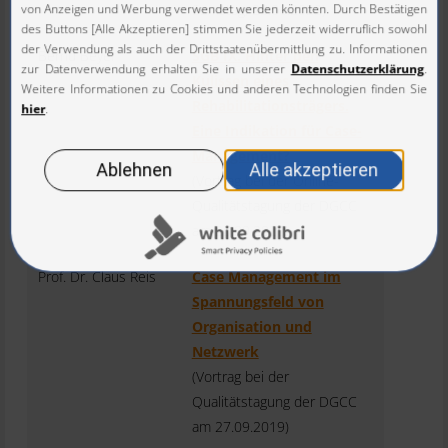
Samstag, 25.06.2022)
Bernd Beyer
SGB IX: Hinter den
Kulissen eines
Rehabilitationsträgers.
Eine Indikation für Case-
Management?
(Vortrag bei der Online-
Qualitätstagung der DGCC
am 25.09.2020)
Prof. Dr. Claus Reis
Case Management im
Spannungsfeld von
Organisation und
Netzwerk
(Vortrag bei der
Qualitätstagung der DGCC
am 27.09.2019)