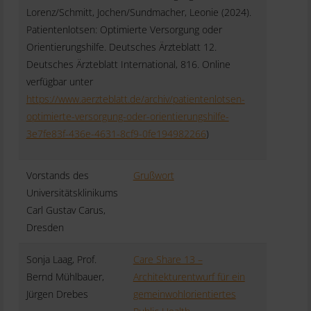
Lorenz/Schmitt, Jochen/Sundmacher, Leonie (2024).
Patientenlotsen: Optimierte Versorgung oder
Orientierungshilfe. Deutsches Ärzteblatt 12.
Deutsches Ärzteblatt International, 816. Online
verfügbar unter
https://www.aerzteblatt.de/archiv/patientenlotsen-
optimierte-versorgung-oder-orientierungshilfe-
3e7fe83f-436e-4631-8cf9-0fe194982266
)
Vorstands des
Grußwort
Universitätsklinikums
Carl Gustav Carus,
Dresden
Sonja Laag, Prof.
Care Share 13 –
Bernd Mühlbauer,
Architekturentwurf für ein
Jürgen Drebes
gemeinwohlorientiertes