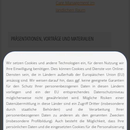
Care Management im
ländlichen Raum
PRÄSENTATIONEN, VORTRÄGE UND MATERIALIEN
Mona Frommelt
Case Management
Prof. Dr. Hugo
implementieren –
Mennemann
Begegnung gestalten
(Jahrestagung 2022 –
Freitagabend, 24.06.2022)
Mona Frommelt
Case Management goes
Prof. Dr. Hugo
future: „Ein hochaktuelles
Mennemann
Konzept für unsere
komplexe Gesellschaft“
(Jahrestagung 2022 –