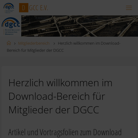
Zum
D
G
C
C
E
.
V
.
Inhalt
springen
Startseite
Mitgliederbereich
Herzlich willkommen im Download-
Bereich für Mitglieder der DGCC
Herzlich willkommen im
Download-Bereich für
Mitglieder der DGCC
Artikel und Vortragsfolien zum Download