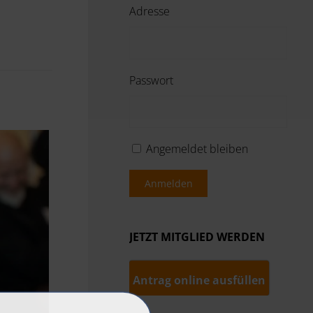
Adresse
Passwort
Angemeldet bleiben
Anmelden
JETZT MITGLIED WERDEN
Antrag online ausfüllen