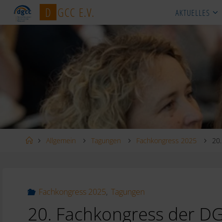
Zum
D
G
C
C
E
.
V
.
AKTUELLES
Inhalt
springen
Startseite
Allgemein
Tagungen
Fachkongress 2025
20
Fachkongress 2025
,
Tagungen
20. Fachkongress der D