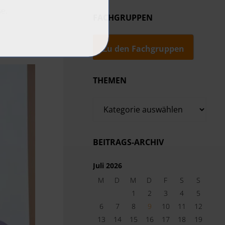
se.
FACHGRUPPEN
Zu den Fachgruppen
THEMEN
Themen
BEITRAGS-ARCHIV
Juli 2026
M
D
M
D
F
S
S
1
2
3
4
5
6
7
8
9
10
11
12
13
14
15
16
17
18
19