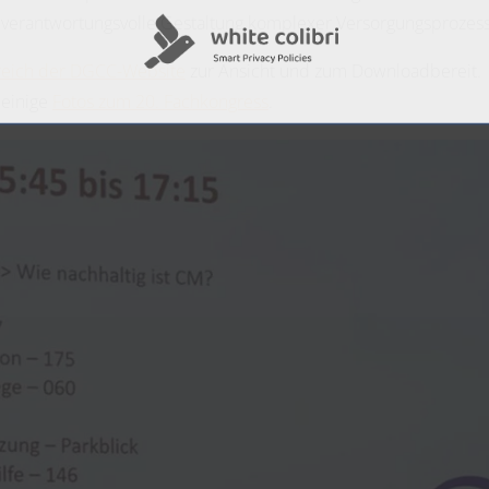
d verantwortungsvolle Gestaltung komplexer Versorgungsprozes
reich der DGCC-Website
zur Ansicht und zum Downloadbereit.
 einige
Fotos zum 20. Fachkongress
.