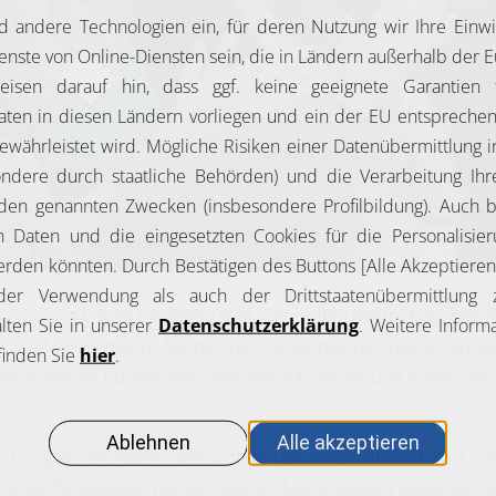
er DGCC
in Erkner bei Berlin statt. Unter dem Motto „Nachhaltig
d Case Management?“ feierten die Teilnehmenden das 20-jährig
ement. Neben Rückblicken, Bestandsaufnahmen und Ausblicken
 organisiert hatten, beleuchteten die Nachhaltigkeit von Cas
scher Perspektive. Deutlich wurde: Nachhaltigkeit bedeutet me