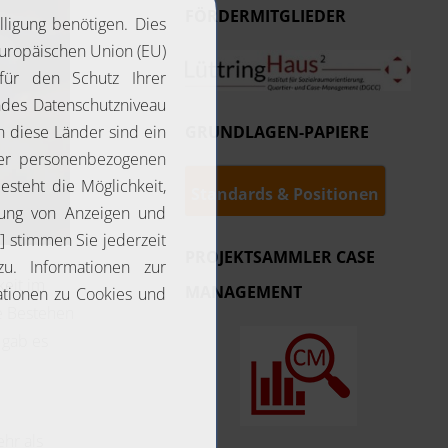
FÖRDERMITGLIEDER
GRUNDLAGEN-PAPIERE
Standards & Positionen
PROJEKTSAMMLER CASE
keit im
MANAGEMENT
e Bestehen
 gab es
e
hr als