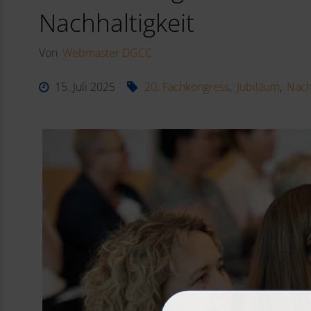
Nachhaltigkeit
Von
Webmaster DGCC
15. Juli 2025
20. Fachkongress
,
Jubiläum
,
Nach