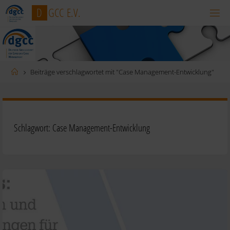
Zum
D
G
C
C
E
.
V
.
Inhalt
springen
Startseite
Beiträge verschlagwortet mit "Case Management-Entwicklung"
Schlagwort:
Case Management-Entwicklung