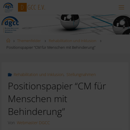
Zum
D
G
C
C
E
.
V
.
Inhalt
springen
Startseite
Themenfelder
Rehabilitation und Inklusion
Positionspapier “CM für Menschen mit Behinderung”
Rehabilitation und Inklusion
,
Stellungnahmen
Positionspapier “CM für
Menschen mit
Behinderung”
Von
Webmaster DGCC