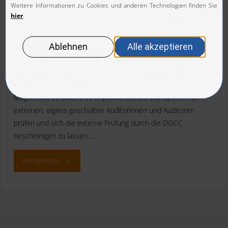
14. Dezember 2018
Auditierung
,
Ausbildung
,
Projekt
,
Standards
0
Die Mitgliederversammlung vom 04.10.2018 hat das Projekt
zur „Auditierung und Zertifizierung von Einrichtungen“
beschlossen. Zielsetzung ist es, unter Anwendung der
vorgenannten Standards interessierten Einrichtungen die
Möglichkeit zu bieten, ihr implementiertes CM-System von
externen, eigens geschulten Auditorinnen und Auditoren
prüfen und sich die externe Prüfung durch die DGCC
bescheinigen zu lassen. …
"Auditierung
Weiterlesen
von
Einrichtungen"