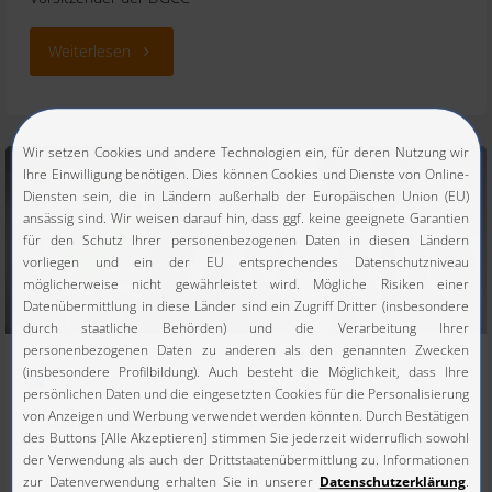
"Newsletter
Weiterlesen
August
2024"
Ausbildung
,
Vorstand
Auditierung von Einrichtungen
Von
Webmaster DGCC