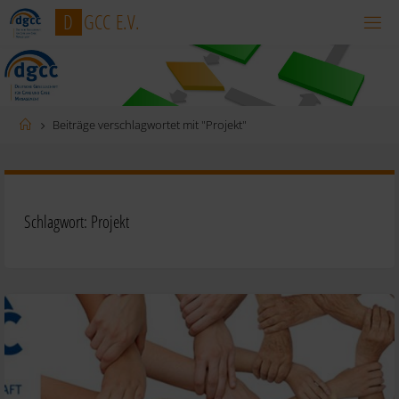
Zum
D
G
C
C
E
.
V
.
Inhalt
springen
Startseite
Beiträge verschlagwortet mit "Projekt"
Schlagwort:
Projekt