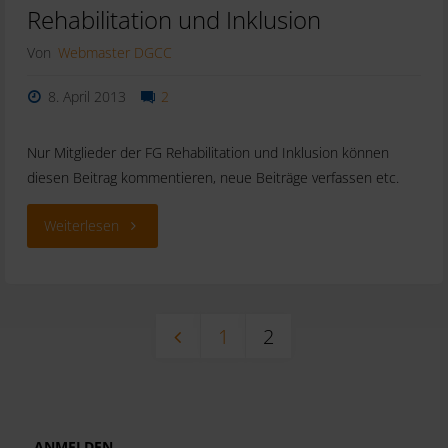
Rehabilitation und Inklusion
Von
Webmaster DGCC
8. April 2013
2
Nur Mitglieder der FG Rehabilitation und Inklusion können
diesen Beitrag kommentieren, neue Beiträge verfassen etc.
"Interne
Weiterlesen
Diskussionen
der
1
2
FG
Seitennummerierung
Rehabilitation
und
ANMELDEN