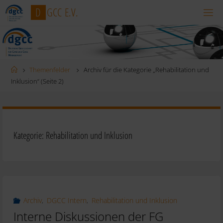
Zum
D
G
C
C
E
.
V
.
Inhalt
springen
Startseite
Themenfelder
Archiv für die Kategorie „Rehabilitation und
Inklusion“
(Seite 2)
Kategorie:
Rehabilitation und Inklusion
Archiv
,
DGCC Intern
,
Rehabilitation und Inklusion
Interne Diskussionen der FG