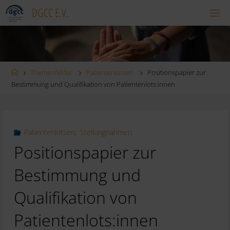
Zum
DGCC E.V.
Inhalt
springen
Startseite
Themenfelder
Patientenlotsen
Positionspapier zur
Bestimmung und Qualifikation von Patientenlots:innen
Patientenlotsen
,
Stellungnahmen
Positionspapier zur
Bestimmung und
Qualifikation von
Patientenlots:innen