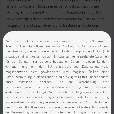
einen individuellen, koordinierenden Ansatz auf Grundlage
einer systematischen Bedürfnis- und Bedarfserhebung. Sie
bewerkstelligen damit bedarfsentsprechend im Einzelfall eine
nötige Unterstützung, Behandlung, Begleitung, Förderung,
Teilhabe und Versorgung von Menschen in einem inklusiven
Gesundheits-, Sozial- und Bildungswesen.“
Das Positionspapier als PDF zum Download
Case Management: Fit für die Zukunft?!
Online-Austauschtreffen des Netzwerks Case
Management Schweiz