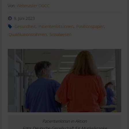
Von
Webmaster DGCC
9. Juni 2023
Gesundheit
,
Patientenlots:innen
,
Positionspapier
,
Qualifikationsrahmen
,
Sozialwesen
Patientenlotsin in Aktion
Foto: Deutsche Gesellschaft für Muskelkranke