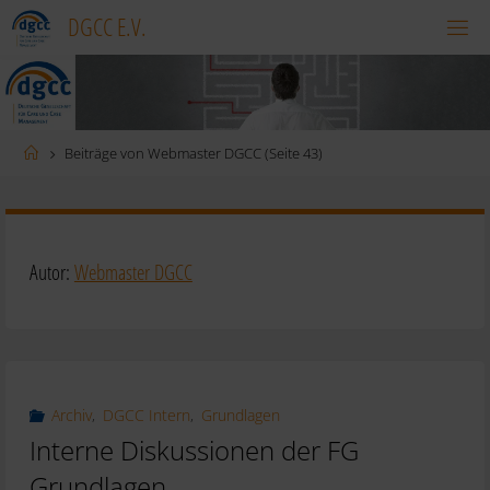
Zum
DGCC E.V.
Inhalt
springen
Startseite
Beiträge von Webmaster DGCC
(Seite 43)
Autor:
Webmaster DGCC
Archiv
,
DGCC Intern
,
Grundlagen
Interne Diskussionen der FG
Grundlagen