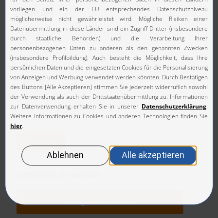
der
ANMELDEN
Benutzername oder E-Mail-Adresse
Beiträge
Passwort
Angemeldet bleiben
Anmelden
JETZT MITGLIED WERDEN
Antrag online ausfüllen