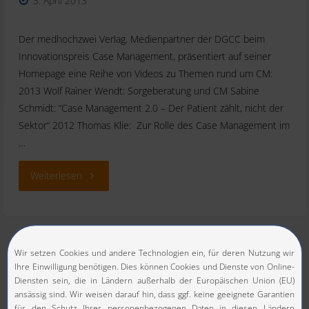
3. April 2013
Der medhochzwei Verlag, Medienpartner der DGCC beim
Innovationspreis Case Management, präsentiert auf seiner
Homepage eine Reihe von Videos zu Themen rund um CM:
2013 Wolf Rainer Wendt: Sorgeberatung und CM Sabine
Schmidt: “Case Management 2.0 – Der Patient zählt, nicht der
Sektor“ 2012 Thomas Klie: Zur Rolle des Case Management im
…
"CM-
Weiterlesen
Videos"
1
…
41
42
43
Seitennummerierung