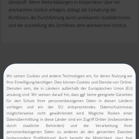
überprüft. Wenn Weiterbildungen in Kooperation über ein
anerkanntes Institut erfolgen, obliegt die Einhaltung der
Richtlinien, die Durchführung durch anerkannte AusbilderInnen
und die Ausstellung des Zertifikats dem anerkannten Institut.
ANMELDEN
Benutzername oder E-Mail-Adresse
Passwort