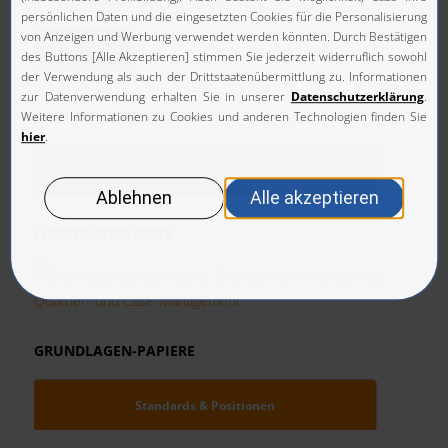
Angemeldet bleiben
Anmelden
JETZT MITGLIED WERDEN
Antrag online ausfüllen
FÖRDERMITGLIEDER
GRUNDLAGEN-PAPIERE
Standards & Positionen