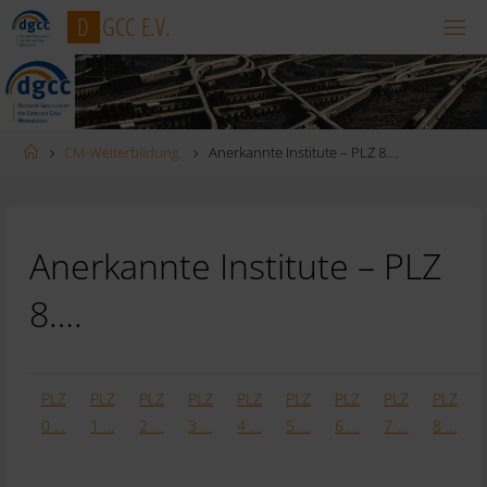
Zum
D
G
C
C
E
.
V
.
Inhalt
springen
Startseite
CM-Weiterbildung
Anerkannte Institute – PLZ 8….
Anerkannte Institute – PLZ
8….
PLZ
PLZ
PLZ
PLZ
PLZ
PLZ
PLZ
PLZ
PLZ
0 …
1 …
2 …
3 …
4 …
5 …
6 …
7 …
8 …