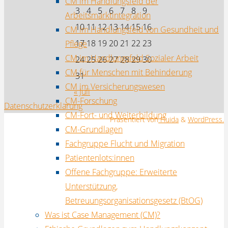
CM im Handlungsfeld der
3
4
5
6
7
8
9
Arbeitsmarktintegration
10
11
12
13
14
15
16
CM im Handlungsfeld von Gesundheit und
17
18
19
20
21
22
23
Pflege
CM im Handlungsfeld Sozialer Arbeit
24
25
26
27
28
29
30
CM für Menschen mit Behinderung
31
CM im Versicherungswesen
« Juli
CM-Forschung
Datenschutzerklärung
CM-Fort- und Weiterbildung
Präsentiert von
Fluida
&
WordPress.
CM-Grundlagen
Fachgruppe Flucht und Migration
Patientenlots:innen
Offene Fachgruppe: Erweiterte
Unterstützung,
Betreuungsorganisationsgesetz (BtOG)
Was ist Case Management (CM)?