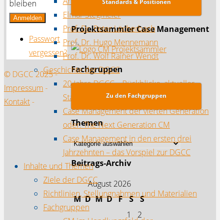
Anke Siebdrat
Standards & Positionen
bleiben
Elmar Stegmeier
Anmelden
Prof. Dr. Peter Löcherbach
Projektsammler Case Management
Passwort
Prof. Dr. Hugo Mennemann
vergessen?
Prof. Dr. Wolf Rainer Wendt
Fachgruppen
Geschichte der DGCC
© DGCC 2025 -
20 Jahre DGCC – Rückblicke, aktueller
Impressum
-
Zu den Fachgruppen
Stand und Herausforderungen
Kontakt
-
Case Management der vierten Generation
Themen
oder: The Next Generation CM
Case Management in den ersten drei
Themen
Jahrzehnten – das Vorspiel zur DGCC
Beitrags-Archiv
Inhalte und Themen
Ziele der DGCC
August 2026
Richtlinien, Stellungnahmen und Materialien
M
D
M
D
F
S
S
Fachgruppen
1
2