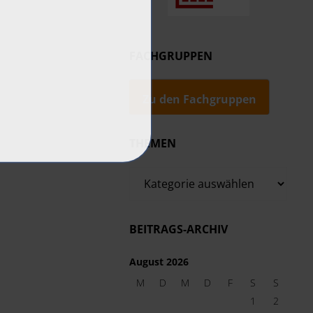
FACHGRUPPEN
Zu den Fachgruppen
THEMEN
Themen
BEITRAGS-ARCHIV
August 2026
M
D
M
D
F
S
S
1
2