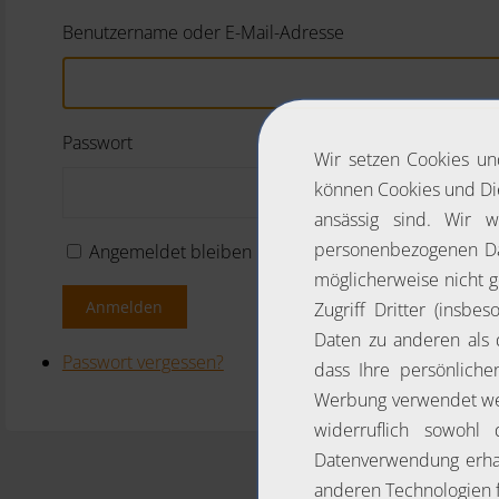
Benutzername oder E-Mail-Adresse
Passwort
Angemeldet bleiben
Anmelden
Passwort vergessen?