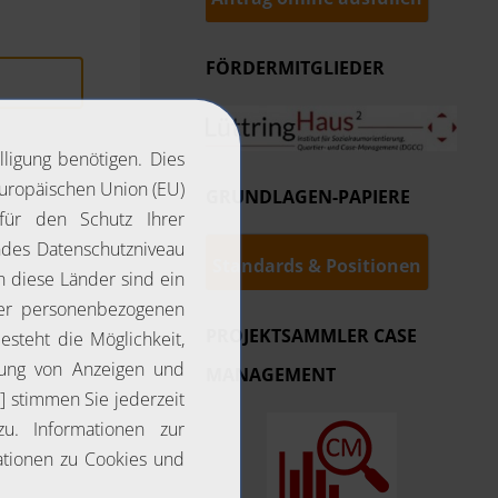
FÖRDERMITGLIEDER
GRUNDLAGEN-PAPIERE
Standards & Positionen
PROJEKTSAMMLER CASE
MANAGEMENT