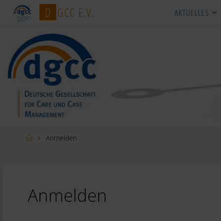
Zum
D
G
C
C
E
.
V
.
AKTUELLES
Inhalt
springen
Startseite
Anmelden
Anmelden